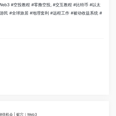
Web3 #空投教程 #零撸空投, #交互教程 #比特币 #以太
数字游民 #全球旅居 #地理套利 #远程工作 #被动收益系统 #
机会 | 蚁穴｜Web3