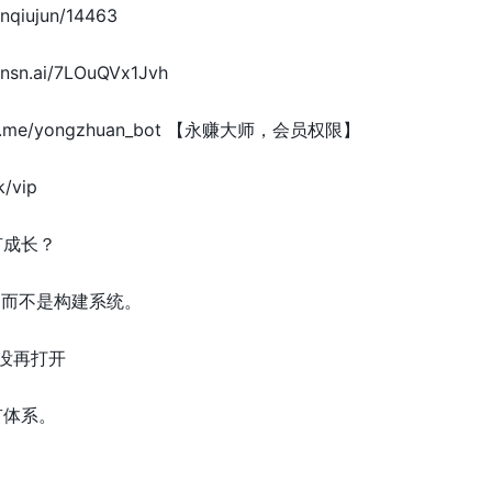
nqiujun/14463
sn.ai/7LOuQVx1Jvh
t.me/yongzhuan_bot 【永赚大师，会员权限】
/vip
有成长？
息，而不是构建系统。
从没再打开
有体系。