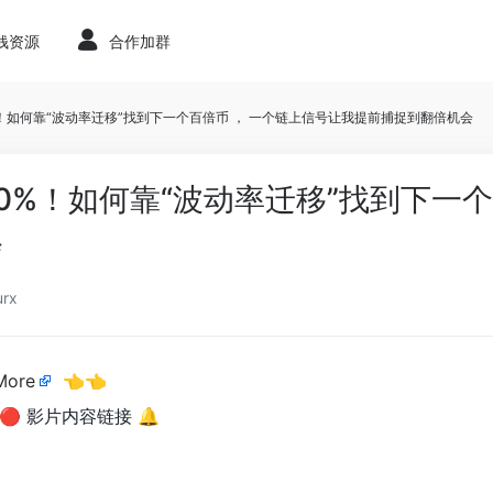
赚钱资源
合作加群
%！如何靠“波动率迁移”找到下一个百倍币 ， 一个链上信号让我提前捕捉到翻倍机会
90%！如何靠“波动率迁移”找到下一
会
urx
More
👈👈
----- 🔴 影片内容链接 🔔