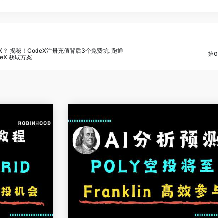
？ 揭秘！CodeX注册充值背后3个免费坑. 跑通
第0
deX 获取方案