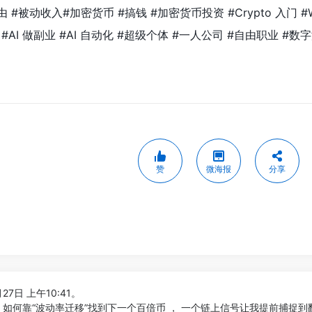
 #被动收入#加密货币 #搞钱 #加密货币投资 #Crypto 入门 #
钱 #AI 做副业 #AI 自动化 #超级个体 #一人公司 #自由职业 #
赞
微海报
分享
27日 上午10:41。
！如何靠“波动率迁移”找到下一个百倍币 ， 一个链上信号让我提前捕捉到翻倍