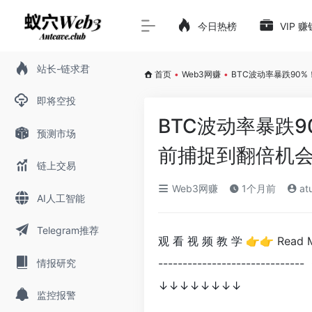
今日热榜
VIP 
站长-链求君
首页
•
Web3网赚
•
BTC波动率暴跌90
即将空投
BTC波动率暴跌
预测市场
前捕捉到翻倍机
链上交易
Web3网赚
1个月前
at
AI人工智能
Telegram推荐
观 看 视 频 教 学 👉👉
Read 
-------------------------
情报研究
↓↓↓↓↓↓↓↓
监控报警