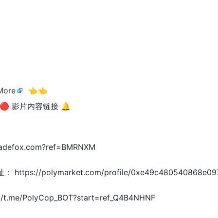
More
👈👈
----- 🔴 影片内容链接 🔔
etradefox.com?ref=BMRNXM
ps://polymarket.com/profile/0xe49c480540868e0972
.me/PolyCop_BOT?start=ref_Q4B4NHNF