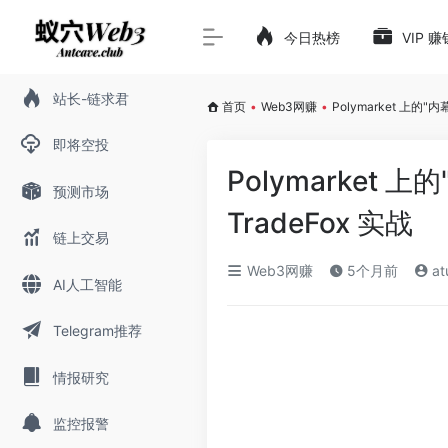
今日热榜
VIP 
站长-链求君
首页
•
Web3网赚
•
Polymarket 上
即将空投
Polymarke
预测市场
TradeFox 实战
链上交易
Web3网赚
5个月前
at
AI人工智能
Telegram推荐
情报研究
监控报警