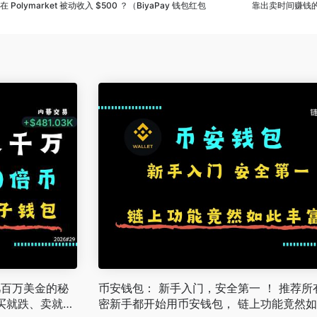
lymarket 被动收入 $500 ？（BiyaPay 钱包红包
靠出卖时间赚钱的时代
几百万美金的秘
币安钱包： 新手入门，安全第一 ！ 推荐所
买就跌、卖就
密新手都开始用币安钱包， 链上功能竟然