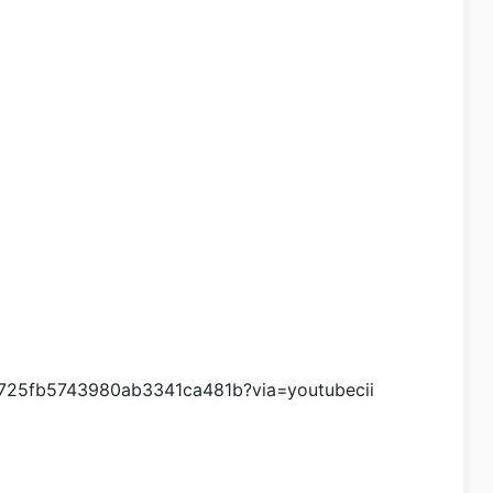
5fb5743980ab3341ca481b?via=youtubecii