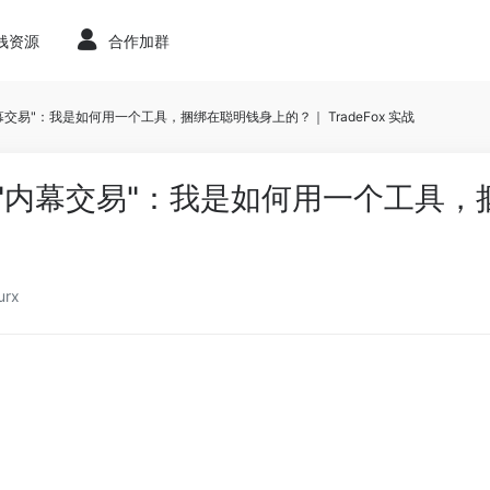
赚钱资源
合作加群
的"内幕交易"：我是如何用一个工具，捆绑在聪明钱身上的？｜ TradeFox 实战
t 上的"内幕交易"：我是如何用一个工
urx