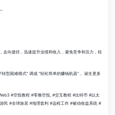
人。
向，走向捷径，迅速提升业绩和收入，避免竞争和压力，轻
转型困难模式" 调成 "轻松简单的赚钱机器"， 诞生更多
Web3 #空投教程 #零撸空投, #交互教程 #比特币 #以太
数字游民 #全球旅居 #地理套利 #远程工作 #被动收益系统 #