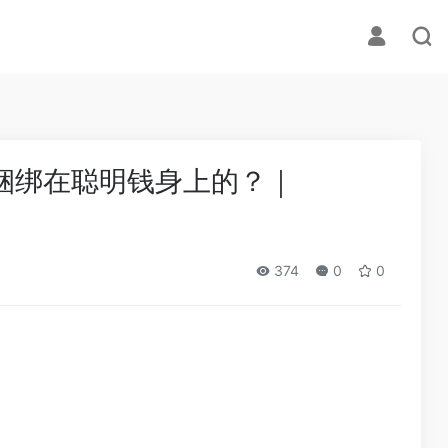
具，捆绑在聪明钱身上的？｜
374
0
0