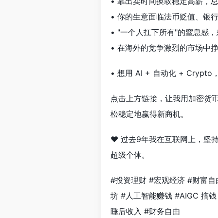
• 靠出卖时间换取稳定高薪，总
• 你的生意面临法币贬值、银行
• "一个人扛下所有"的窒息感
• 在海外的竞争激烈的市场中
• 想用 AI + 自动化 + C
点击上方链接，让我用加密货币
松稳定地赢得新商机。
❤️ 过去9年我在互联网上，坚
超级个体。
#投资理财 #宏观经济 #财富自由
坊 #人工智能赚钱 #AIGC 搞
睡后收入 #财务自由