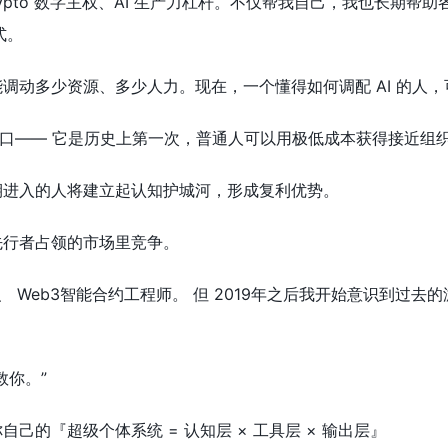
ypto 数字主权、AI 生产力杠杆。不仅帮我自己，我也长期帮
模式。
调动多少资源、多少人力。现在，一个懂得如何调配 AI 的人
窗口—— 它是历史上第一次，普通人可以用极低成本获得接近组
期进入的人将建立起认知护城河，形成复利优势。
先行者占领的市场里竞争。
师、 Web3智能合约工程师。 但 2019年之后我开始意识到
救你。”
己的『超级个体系统 = 认知层 × 工具层 × 输出层』