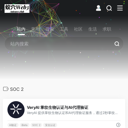
站内
常用
搜索
工具
社区
生活
求职
SOC 2
0
VeryAI 掌纹生物认证与AI代理验证
VeryAI 提供掌纹生物认证和AI代理验证服务，通过2秒掌纹扫描替代密码、OTP和KYC检查，已获SOC 2和iBeta认证。
AI验证
iBeta
SOC 2
安全认证