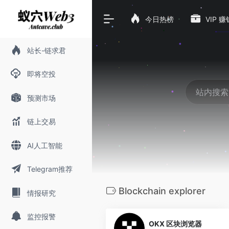
今日热榜
VIP 
站长-链求君
即将空投
预测市场
链上交易
AI人工智能
Telegram推荐
Blockchain explorer
情报研究
0
监控报警
OKX 区块浏览器