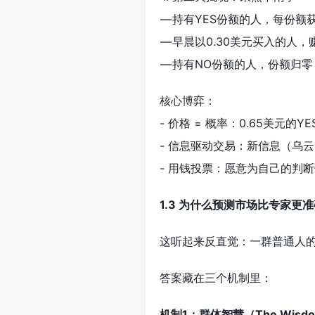
— 持有YES份额的人，每份额
— 早晨以0.30美元买入的人，赚
— 持有NO份额的人，份额归零
核心博弈：
- 价格 = 概率：0.65美元
- 信息驱动交易：新信息（乌
- 用钱投票：愿意为自己的判
1.3 为什么预测市场比专家更
这听起来反直觉：一群普通人
答案藏在三个机制里：
机制1：群体智慧（The Wisdom