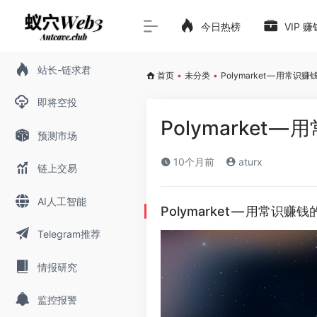
今日热榜
VIP 
站长-链求君
首页
•
未分类
•
Polymarket — 用常识
即将空投
Polymarket 
预测市场
10个月前
aturx
链上交易
AI人工智能
Polymarket — 用常识赚
Telegram推荐
情报研究
监控报警