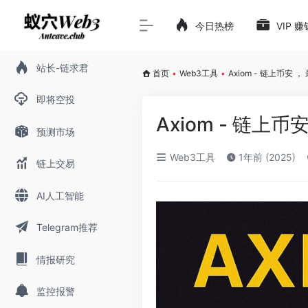
今日热榜
VIP 
站长-链求君
首页
•
Web3工具
•
Axiom - 链上币安 
即将空投
Axiom - 链上
预测市场
Web3工具
1年前 (2025)
链上交易
AI人工智能
Telegram推荐
情报研究
监控报警