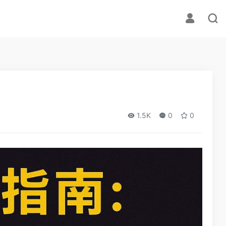
1.5K
0
0