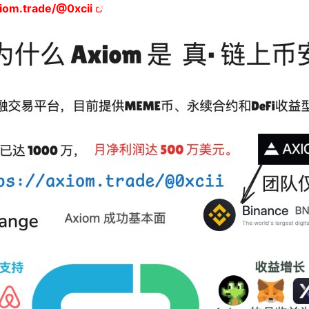
iom.trade/@0xcii