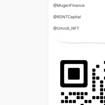
@MugenFinance
@RDNTCapital
@OmniX_NFT