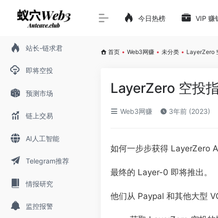
今日热榜
VIP 
站长-链求君
首页
•
Web3网赚
•
未分类
•
LayerZer
即将空投
LayerZero 空投
预测市场
Web3网赚
3年前 (2023)
链上交易
AI人工智能
如何一步步获得 LayerZero Air
Telegram推荐
最终的 Layer-0 即将推出。
情报研究
他们从 Paypal 和其他大
监控报警