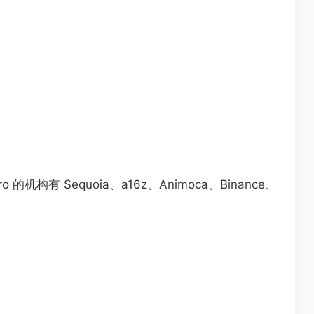
构有 Sequoia、a16z、Animoca、Binance、