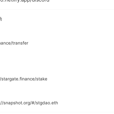
动
nance/transfer
G
targate.finance/stake
apshot.org/#/stgdao.eth