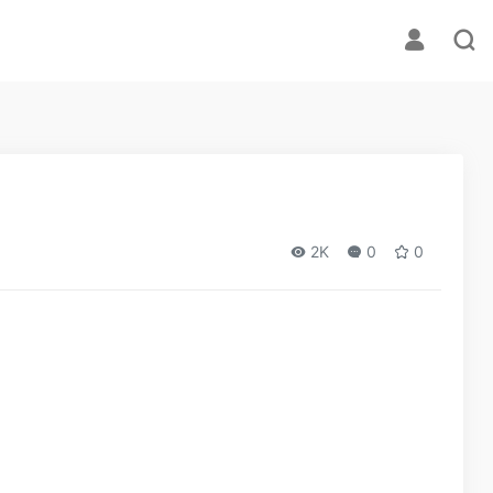
2K
0
0