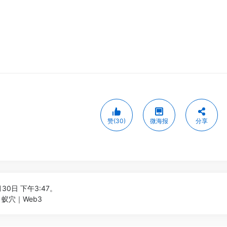
赞(30)
微海报
分享
30日 下午3:47。
 | 蚁穴｜Web3