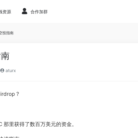
赚钱资源
合作加群
o 空投指南
指南
aturx
drop ?
型 VC 那里获得了数百万美元的资金。