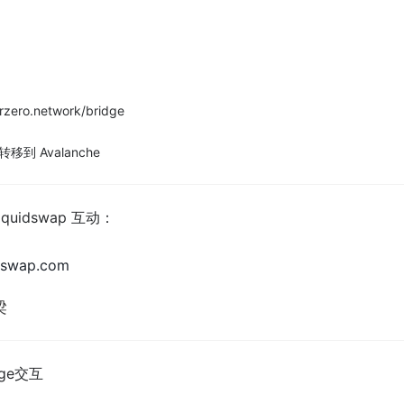
rzero.network/bridge
t 转移到 Avalanche
iqui
dswap 互动
：
idswap.com
梁
dge交互