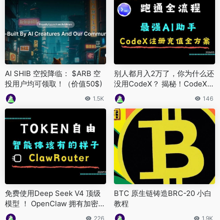
AI SHIB 空投降临： $ARB 空
别人都月入2万了，你为什么还
投用户均可领取！（价值50$)
没用CodeX？ 揭秘！CodeX注
册充值背后3个免费坑. 跑通 C
1.5K
146
odeX 全流程 ！99% 的人不知
道的 CodeX 获取方案
免费使用Deep Seek V4 顶级
BTC 原生链铸造BRC-20 小白
模型 ！ OpenClaw 拥有加密货
教程
币钱包， 自动节省 78% 的 To
226
1.9K