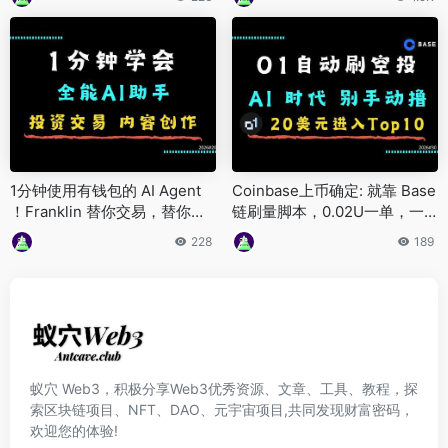
ken 消耗。 ClawRouter x402
微支付, AI 智能体该有的样子！
1分钟使用有钱包的 AI Agent
Coinbase上币确定: 就靠 Base
！Franklin 替你交易，替你创
链刷量脚本，0.02U一单，一
作， 替你分析。 无注册， 无
天跑满8000笔，等 O1 开交易
228
189
订阅，只需一个钱包。
就躺平！ AI 时代，告别手动撸
毛 ！
蚁穴 Web3，积极分享Web3优秀资源、文章、工具、教程，探
索区块链项目、NFT、DAO、元宇宙项目,共同发现财富密码，
欢迎您的体验!