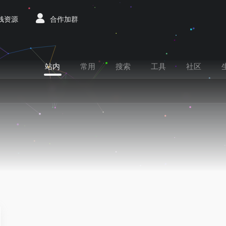
赚钱资源
合作加群
站内
常用
搜索
工具
社区