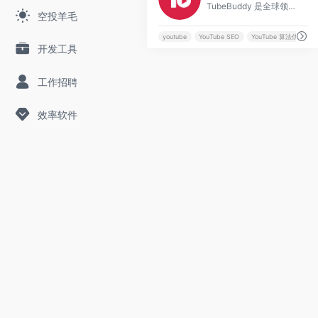
TubeBuddy 是全球领先的 YouTube 创作者优化工具平台，提供 SEO、关键词研究、缩略图测试和自动化功能，帮助数百万用户提升视频排名、点击率和订阅增长，实现频道高效变现。
空投羊毛
youtube
YouTube SEO
YouTube 算法优化
开发工具
工作招聘
效率软件