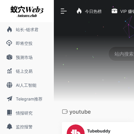
今日热榜
VIP 
站长-链求君
即将空投
预测市场
链上交易
AI人工智能
Telegram推荐
youtube
情报研究
0
监控报警
Tubebuddy