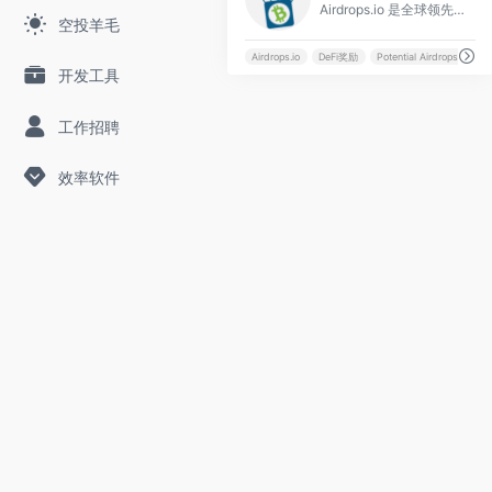
Airdrops.io 是全球领先的免费加密货币空投聚合平台，为用户提供最新、最全的代币空投资讯与手把手交互领取指南。
空投羊毛
Airdrops.io
DeFi奖励
Potential Airdrops
Ret
开发工具
工作招聘
效率软件