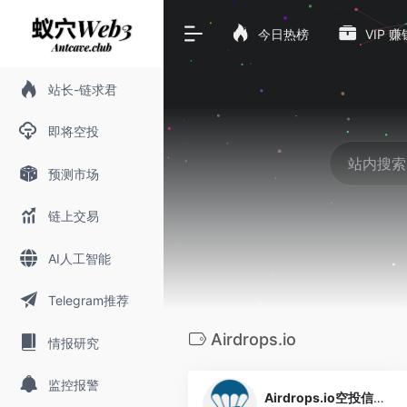
今日热榜
VIP 
站长-链求君
即将空投
预测市场
链上交易
AI人工智能
Telegram推荐
Airdrops.io
情报研究
4
监控报警
Airdrops.io空投信息聚合