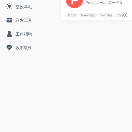
Product Hunt 是一个每日精选科技新品的社区平台，用户可提交、发现和投票最新移动应用、网站、硬件及创新产品，助力科技爱好者和创业者分享与交流前沿科技动态。
空投羊毛
AI 工具
Maker 社区
SaaS 平台
产品发现
开发工具
工作招聘
效率软件