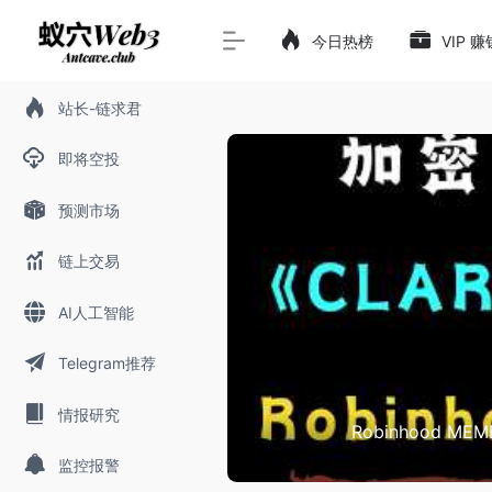
今日热榜
VIP 
站长-链求君
即将空投
预测市场
链上交易
AI人工智能
Telegram推荐
情报研究
盘！CLARITY Act 即将引爆加
刚开始？
监控报警