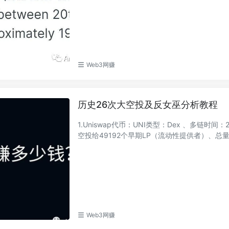
Web3网赚
历史26次大空投及反女巫分析教程
1.Uniswap代币：UNI类型：Dex 、多链时间：
空投给49192个早期LP（流动性提供者）、总量的0
Web3网赚