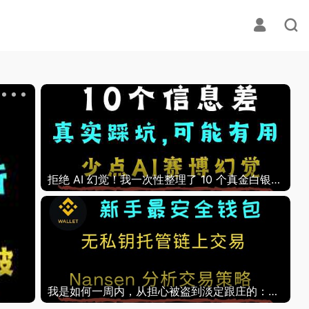
拒绝 AI 幻觉！我一次性整理了 10 个真金白银的信息差（新手避坑必看）
工具：
如何获得你 Robinhood
续， 实用
我是如何一周内，从担心被盗到淡定跟庄的：币安钱包与Nansen实战指南