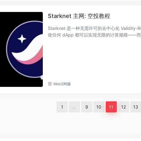
Starknet 主网: 空投教程
Starknet 是一种无需许可的去中心化 Validity
使任何 dApp 都可以实现无限的计算规模——而不
Web3网赚
1
…
9
10
11
12
13