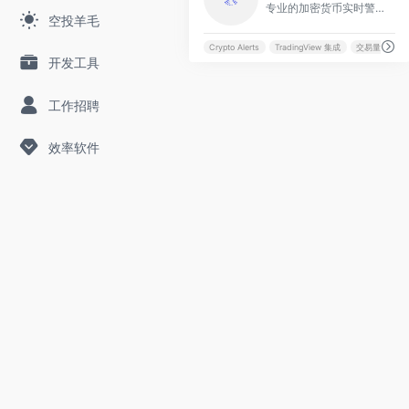
专业的加密货币实时警报平台，通过多渠道通知帮助交易者和开发者监控市场动态、交易量和钱包活动，提供免费试用以提升交易效率。
空投羊毛
Crypto Alerts
TradingView 集成
交易量监控
开发工具
工作招聘
效率软件