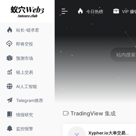
今日热榜
VIP 
站长-链求君
即将空投
预测市场
链上交易
AI人工智能
Telegram推荐
TradingView 集成
情报研究
0
监控报警
Xypher.io大单交易捕捉提醒