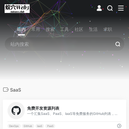
站内
常用
搜索
工具
社区
生活
求职
SaaS
0
免费开发资源列表
一个汇集SaaS、PaaS、IaaS等免费服务的GitHub列表，涵盖DevOps和开发者常用的各种免费层级，持续更新。
DevOps
GitHub
IaaS
PaaS