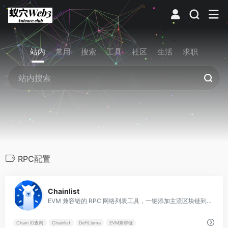
站内
常用
搜索
工具
社区
生活
求职
RPC配置
0
Chainlist
EVM 兼容链的 RPC 网络列表工具，一键添加主流区块链到 Web3 钱包如 MetaMask，支持快速连接主网和测试网。
Chain ID查询
Chainlist
DeFiLlama
EVM兼容链