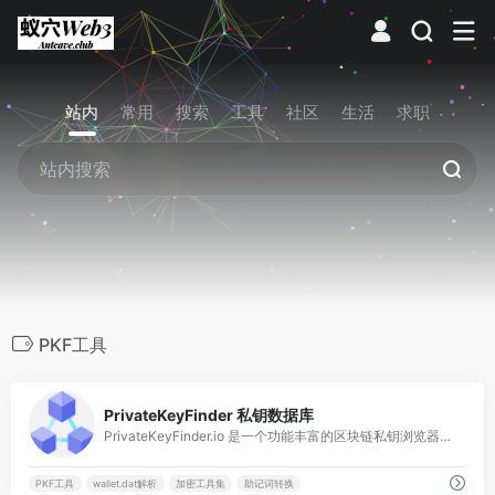
站内
常用
搜索
工具
社区
生活
求职
PKF工具
0
PrivateKeyFinder 私钥数据库
PrivateKeyFinder.io 是一个功能丰富的区块链私钥浏览器与安全教育工具站，提供比特币、以太坊等18条链的私钥检索、脑钱包生成及知名加密挑战追踪服务。
PKF工具
wallet.dat解析
加密工具集
助记词转换