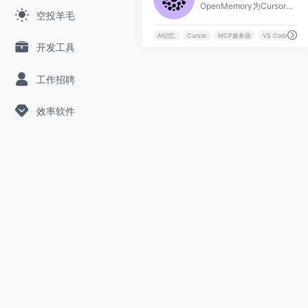
OpenMemory为Cursor、Windsurf和VS Code等编码代理提供持久化、项目感知的记忆功能，自动存储和检索偏好、模式与上下文。
空投羊毛
AI记忆
Cursor
MCP服务器
VS Code
开发工具
工作招聘
效率软件