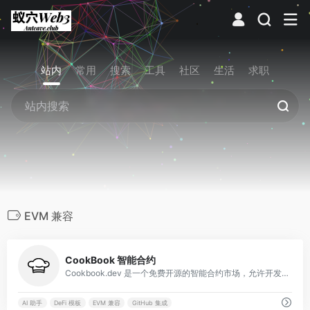
站内
常用
搜索
工具
社区
生活
求职
EVM 兼容
0
CookBook 智能合约
Cookbook.dev 是一个免费开源的智能合约市场，允许开发者上传、查找和一键部署 Solidity 智能合约，支持 AI 助手和 playground 环境，助力 Web3 项目快速启动。
AI 助手
DeFi 模板
EVM 兼容
GitHub 集成