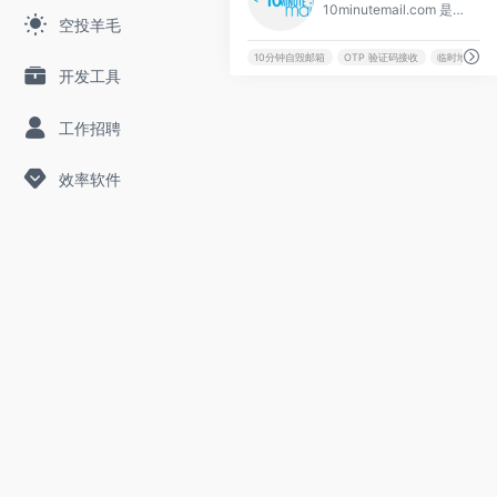
10minutemail.com 是一个免费的临时邮箱服务，提供匿名、可自毁的电子邮件地址，用于快速接收验证码或消息，避免主邮箱收到垃圾邮件，自 2006 年起深受数百万用户信任。
空投羊毛
10分钟自毁邮箱
OTP 验证码接收
临时地址生成
开发工具
工作招聘
效率软件