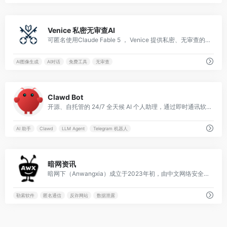
0
Venice 私密无审查AI
可匿名使用Claude Fable 5 ， Venice 提供私密、无审查的AI对话与图像生成服务，无需登录即可免费使用，保护用户隐私。
AI图像生成
AI对话
免费工具
无审查
0
Clawd Bot
开源、自托管的 24/7 全天候 AI 个人助理，通过即时通讯软件指挥你的电脑。
AI 助手
Clawd
LLM Agent
Telegram 机器人
0
暗网资讯
暗网下（Anwangxia）成立于2023年初，由中文网络安全研究者团队创建，是专注于暗网领域的首家中文专业媒体，已成为全球最大中文暗网资讯来源，每月访问量超过50万，主要针对网络安全爱好者、研究者和普通用户。
勒索软件
匿名通信
反诈网站
数据泄露