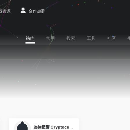
赚钱资源
合作加群
站内
常用
搜索
工具
社区
0
监控报警 Cryptocurrency Alerting