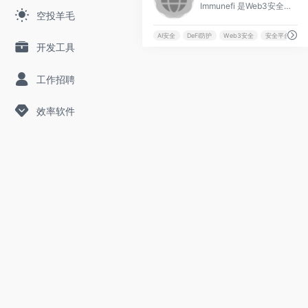
Immunefi 是Web3安全操作系统，保护DeFi、稳定币、RWA和机构资产，通过AI驱动的端到端防护守护超过1900亿美元资产，推动链上经济下一波采用。
空投羊毛
AI安全
DeFi防护
Web3安全
安全平台
开发工具
工作招聘
效率软件