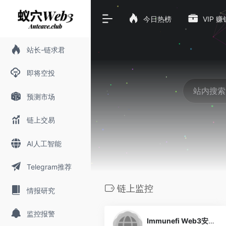
今日热榜
VIP 
站长-链求君
即将空投
预测市场
链上交易
AI人工智能
Telegram推荐
链上监控
情报研究
0
监控报警
Immunefi Web3安全平台