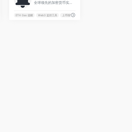
全球领先的加密货币实时警报平台，支持对比特币、山寨币、链上交易及交易所上新的全方位监控，并通过电话、短信、电报等多种渠道即时通知。
ETH Gas 提醒
Web3 监控工具
上币报警
交易所上新通知