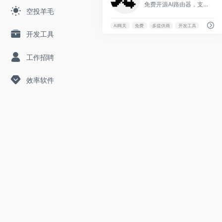
免费开源AI路由器，支持236家提供商、95个MCP工具和17种路由策略。具备自动故障转移、语义缓存、记忆与技能、A2A协议等功能，可部署在任何环境，简化AI集成。
空投羊毛
AI网关
免费
多提供商
开发工具
开发工具
工作招聘
效率软件