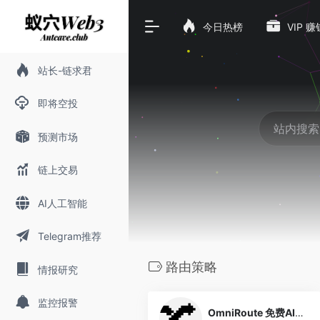
今日热榜
VIP 
站长-链求君
即将空投
预测市场
链上交易
AI人工智能
Telegram推荐
路由策略
情报研究
0
监控报警
OmniRoute 免费AI路由网关