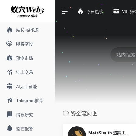
今日热榜
VIP 
站长-链求君
即将空投
预测市场
链上交易
AI人工智能
Telegram推荐
资金流向图
情报研究
1
监控报警
MetaSleuth 追踪工具