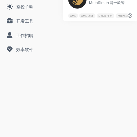
MetaSleuth 是一款智能化的跨链加密货币追踪工具，支持资金流可视化、盗币追蹤、合规调查与 forensics 分析，帮助用户进行 DYOR 和实时监控。
空投羊毛
AML
AML 调查
DYOR 平台
forensics 工具
开发工具
工作招聘
效率软件