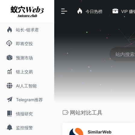
今日热榜
VIP 
站长-链求君
即将空投
预测市场
链上交易
AI人工智能
Telegram推荐
网站对比工具
情报研究
0
监控报警
SimilarWeb