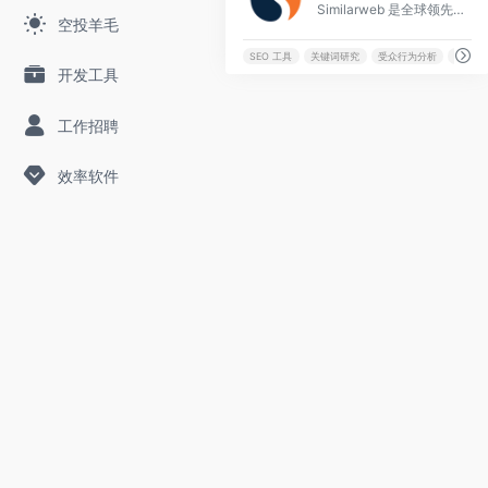
Similarweb 是全球领先的数字情报与网站流量分析平台，提供精准的网站排名、竞争对手分析及市场洞察工具，帮助企业决策者优化营销策略与提升增长潜力。
空投羊毛
SEO 工具
关键词研究
受众行为分析
市场情
开发工具
工作招聘
效率软件