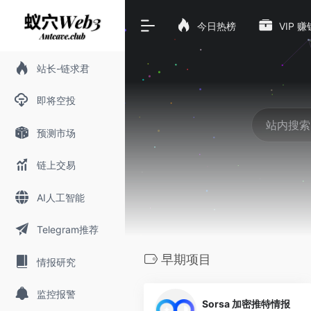
今日热榜
VIP 
站长-链求君
即将空投
预测市场
链上交易
AI人工智能
Telegram推荐
早期项目
情报研究
0
监控报警
Sorsa 加密推特情报