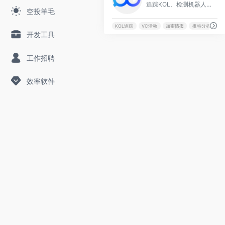
追踪KOL、检测机器人、分析VC活动，发现早期加密项目。为精明投资者打造的加密推特智能分析平台。
空投羊毛
KOL追踪
VC活动
加密情报
推特分析
开发工具
工作招聘
效率软件