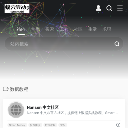
站内
常用
搜索
工具
社区
生活
求职
数据教程
0
Nansen 中文社区
Nansen 中文非官方社区，提供链上数据实战教程、Smart Money 警报与配置模板，助力投资推演与决策。
Smart Money
投资推演
数据教程
警报