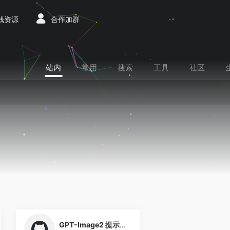
赚钱资源
合作加群
站内
常用
搜索
工具
社区
0
GPT-Image2 提示词引擎