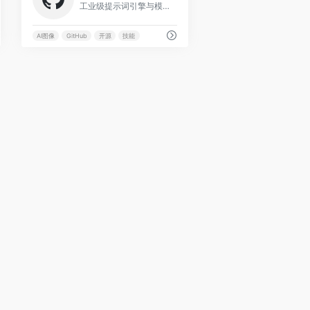
工业级提示词引擎与模板库，包含470+案例逆向工程和20+套模板，提炼出Skills，持续更新。
AI图像
GitHub
开源
技能