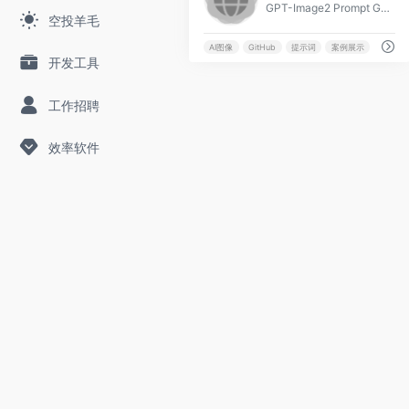
GPT-Image2 Prompt Gallery 是一个展示可复制提示词的案例站，支持视觉筛选和直接跳转 GitHub 链接，方便用户快速获取 AI 图像生成的灵感与素材。
空投羊毛
AI图像
GitHub
提示词
案例展示
开发工具
工作招聘
效率软件