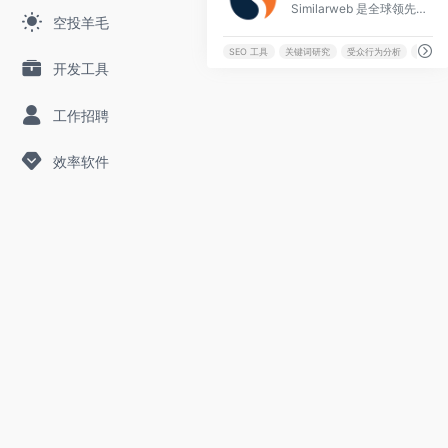
Similarweb 是全球领先的数字情报与网站流量分析平台，提供精准的网站排名、竞争对手分析及市场洞察工具，帮助企业决策者优化营销策略与提升增长潜力。
空投羊毛
SEO 工具
关键词研究
受众行为分析
市场情
开发工具
工作招聘
效率软件