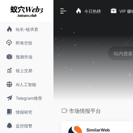
今日热榜
VIP 
站长-链求君
即将空投
预测市场
链上交易
AI人工智能
Telegram推荐
市场情报平台
情报研究
0
监控报警
SimilarWeb