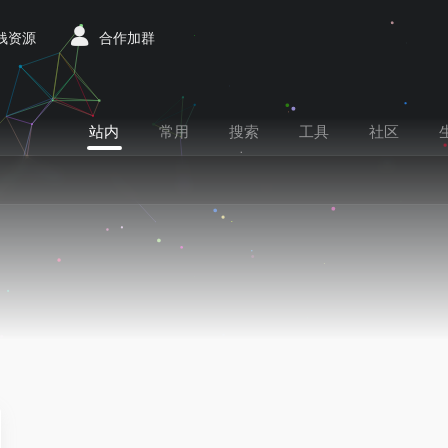
赚钱资源
合作加群
站内
常用
搜索
工具
社区