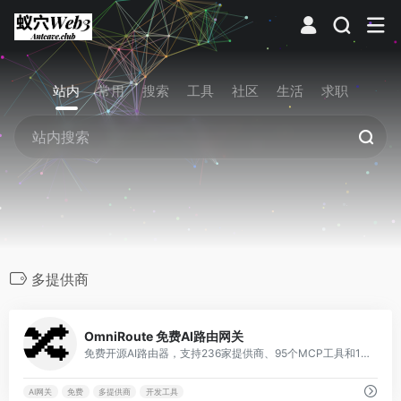
站内
常用
搜索
工具
社区
生活
求职
多提供商
0
OmniRoute 免费AI路由网关
免费开源AI路由器，支持236家提供商、95个MCP工具和17种路由策略。具备自动故障转移、语义缓存、记忆与技能、A2A协议等功能，可部署在任何环境，简化AI集成。
AI网关
免费
多提供商
开发工具