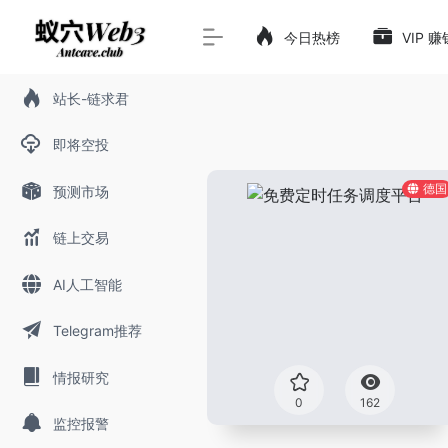
今日热榜
VIP 
站长-链求君
即将空投
德国
预测市场
链上交易
AI人工智能
Telegram推荐
情报研究
0
162
监控报警