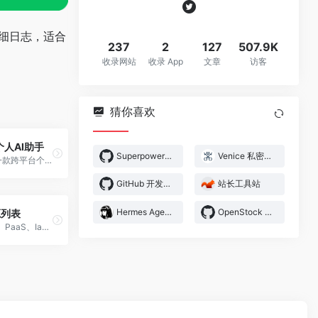
详细日志，适合
237
2
127
507.9K
收录网站
收录 App
文章
访客
猜你喜欢
 个人AI助手
Superpowers 开发框架
Venice 私密无审查AI
OpenClaw 是一款跨平台个人AI助手，能在任何平台上执行实际任务，帮助用户提高效率、自动化工作流，真正实现智能助理的价值。
GitHub 开发者平台
站长工具站
Hermes Agent 智能代理
OpenStock 开源市场平台
源列表
一个汇集SaaS、PaaS、IaaS等免费服务的GitHub列表，涵盖DevOps和开发者常用的各种免费层级，持续更新。