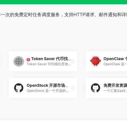
分钟到每年一次的免费定时任务调度服务，支持HTTP请求、邮件通知和
Token Saver 代币找回工具
OpenClaw
新
Token Saver 可扫描任意地址，查找滞留在智能钱包中的代币，同时检测未领取的奖励与空投。整个过程免费，扫描在浏览器本地完成，保护隐私，是加密货币用户找回沉睡资产的高效工具。
OpenStock 开源市场平台
免费开发资
OpenStock 是一个开源的市场数据平台，替代昂贵商业服务。提供实时价格追踪、个性化提醒和公司深度分析，对所有用户永久免费。