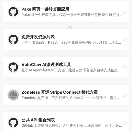
Pake 网页一键转桌面应用
Pake 是一个开源工具，仅需一条命令即可将任意网页快速打包成桌面应用，支持 macOS、Windows 和 Linux 系统，内置丰富配置选项。
免费开发资源列表
一个汇集SaaS、PaaS、IaaS等免费服务的GitHub列表，涵盖DevOps和开发者常用的各种免费层级，持续更新。
VulnClaw AI渗透测试工具
基于AI Agent与MCP工具链，通过自然语言输入自动完成信息收集、漏洞发现、利用及报告生成全流程的渗透测试框架。
Zoneless 开源 Stripe Connect 替代方案
Zoneless 是开源、可自托管的 Stripe Connect 替代品，提供近乎零费用的 USDC 全球即时支付，API 兼容 Stripe，适合跨境支付场景。
公共 API 集合列表
GitHub 上维护的免费公共 API 集合列表，涵盖动物、商业、开发、金融、新闻、天气等数十个分类，适合开发者快速查找和集成各类开放接口。