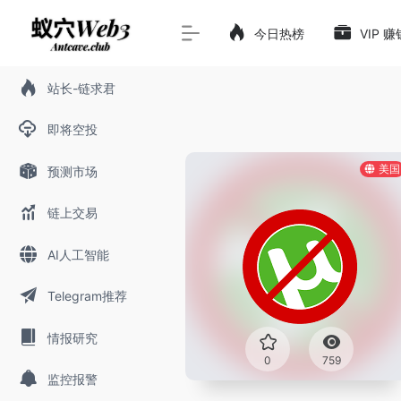
今日热榜
VIP 
站长-链求君
即将空投
美国
预测市场
链上交易
AI人工智能
Telegram推荐
情报研究
0
759
监控报警