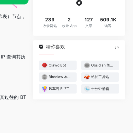
哈希表）节点，
239
2
127
509.1K
收录网站
收录 App
文章
访客
猜你喜欢
IP 查询其历
Clawd Bot
Obsidian 笔记应用
Birdclaw 本地推特工作空间
站长工具站
风车云 FLZT
十分钟邮箱
其过往的 BT