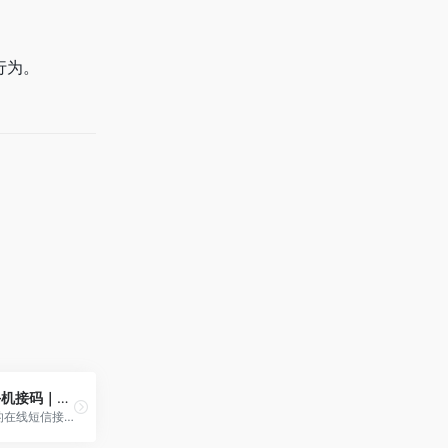
行为。
接码网站｜手机接码｜灰熊SMS
灰熊SMS最好的在线短信接码、国际短信验证码平台