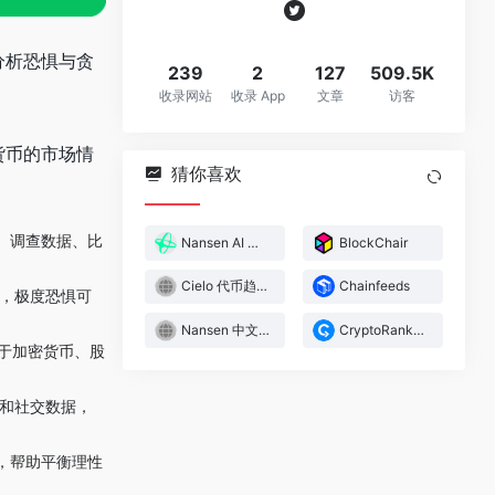
通过分析恐惧与贪
239
2
127
509.5K
收录网站
收录 App
文章
访客
加密货币的市场情
猜你喜欢
绪、调查数据、比
Nansen AI 投资分析
BlockChair
Cielo 代币趋势发现平台
Chainfeeds
如，极度恐惧可
Nansen 中文社区
CryptoRank打新信息平台
用于加密货币、股
新闻和社交数据，
，帮助平衡理性