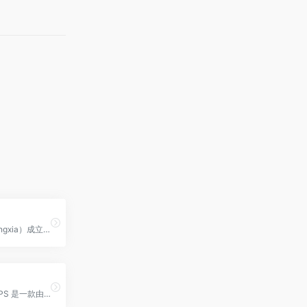
暗网下（Anwangxia）成立于2023年初，由中文网络安全研究者团队创建，是专注于暗网领域的首家中文专业媒体，已成为全球最大中文暗网资讯来源，每月访问量超过50万，主要针对网络安全爱好者、研究者和普通用户。
Chainbase TOPS 是一款由 AI 驱动的 Web3 实时注意力监测引擎，通过分析全链数据与社交信号，帮助用户捕捉加密市场的下一个热门趋势与叙事。