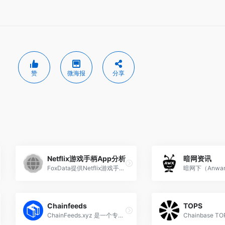
赞
微海报
分享
Netflix游戏手柄App分析
暗网资讯
FoxData提供Netflix游戏手柄在美区App Store的表现数据，包括ASO、下载量、留存率、DAU/MAU、崩溃率及收入等关键指标。
Chainfeeds
TOPS
ChainFeeds.xyz 是一个专注于 Web3 趋势发现的聚合平台，通过策展和汇总区块链、加密货币及去中心化技术相关内容，帮助用户实时追踪行业动态和发展热点。