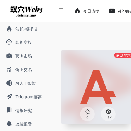
今日热榜
VIP 
站长-链求君
即将空投
加拿大
预测市场
链上交易
AI人工智能
Telegram推荐
情报研究
0
1.5K
监控报警