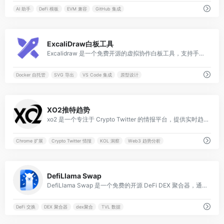
AI 助手
DeFi 模板
EVM 兼容
GitHub 集成
0
ExcaliDraw白板工具
Excalidraw 是一个免费开源的虚拟协作白板工具，支持手绘风格的图表绘制、实时多人协作和端到端加密，适用于快速脑暴、原型设计和文档可视化。
Docker 自托管
SVG 导出
VS Code 集成
原型设计
0
XO2推特趋势
xo2 是一个专注于 Crypto Twitter 的情报平台，提供实时趋势分析、用户关联数据和 Chrome 扩展集成，帮助用户洞察 Web3 社区动态和项目影响力。
Chrome 扩展
Crypto Twitter 情报
KOL 洞察
Web3 趋势分析
3
DefiLlama Swap
DefiLlama Swap 是一个免费的开源 DeFi DEX 聚合器，通过比较多个去中心化交易所的报价和 gas 费用，帮助用户实现高效、低成本的加密货币跨链交换。
DeFi 交换
DEX 聚合器
dex聚合
TVL 数据