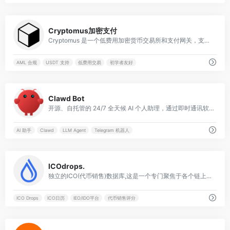
0
Cryptomus加密支付
Cryptomus 是一个低费用加密货币交易所和支付网关，支持买卖比特币、以太坊、USDT 等多种资产，提供用户友好 app、实时交易和商户支付集成，帮助个人与企业高效管理数字货币。
AML 合规
USDT 支持
低费用交易
初学者友好
0
Clawd Bot
开源、自托管的 24/7 全天候 AI 个人助理，通过即时通讯软件指挥你的电脑。
AI 助手
Clawd
LLM Agent
Telegram 机器人
1
ICOdrops.
独立的ICO(代币销售)数据库,这是一个专门聚焦于各个链上项目ICO信息聚合的网站
ICO Drops
ICO日历
IEO/IDO平台
代币销售评分
1