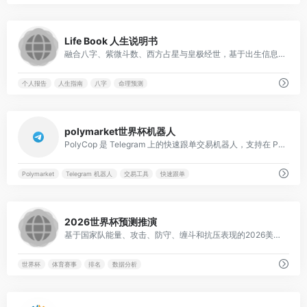
0
Life Book 人生说明书
融合八字、紫微斗数、西方占星与皇极经世，基于出生信息与现实问答，提供18章3万字标准版与18章10万字典藏版的人生说明书，深度解析个人命运。
个人报告
人生指南
八字
命理预测
0
polymarket世界杯机器人
PolyCop 是 Telegram 上的快速跟单交易机器人，支持在 Polymarket 上实现最快 0 区块延迟的跟单交易，提供限价单复制和 AFK 自动交易功能。
Polymarket
Telegram 机器人
交易工具
快速跟单
0
2026世界杯预测推演
基于国家队能量、攻击、防守、缠斗和抗压表现的2026美加墨世界杯48队预测推演页面，以开幕日排事件盘，直观展示各队实力。
世界杯
体育赛事
排名
数据分析
0