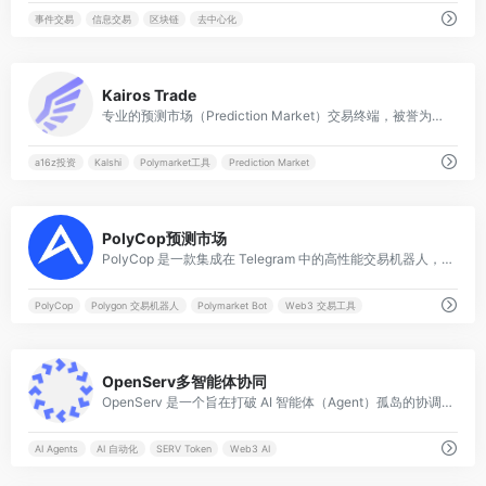
事件交易
信息交易
区块链
去中心化
0
Kairos Trade
专业的预测市场（Prediction Market）交易终端，被誉为预测市场领域的“Bloomberg Terminal”。
a16z投资
Kalshi
Polymarket工具
Prediction Market
0
PolyCop预测市场
PolyCop 是一款集成在 Telegram 中的高性能交易机器人，专门为 Polymarket 用户设计。它允许用户通过监控“聪明钱”地址实现自动跟单，并提供限价单、止损止盈等 Polymarket 原生界面不具备的高级交易功能。
PolyCop
Polygon 交易机器人
Polymarket Bot
Web3 交易工具
0
OpenServ多智能体协同
OpenServ 是一个旨在打破 AI 智能体（Agent）孤岛的协调平台。它提供了一套完整的框架和协议，让不同框架编写的 AI Agent 能够无缝协作、共享数据并执行跨链任务。
AI Agents
AI 自动化
SERV Token
Web3 AI