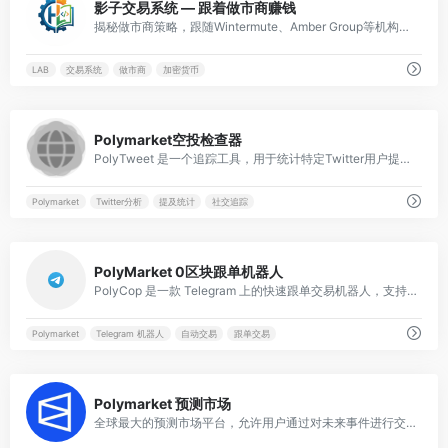
影子交易系统 — 跟着做市商赚钱
揭秘做市商策略，跟随Wintermute、Amber Group等机构，在拉升前布局。LAB项目3天10倍，带你看到涨跌背后的每一步。
LAB
交易系统
做市商
加密货币
0
Polymarket空投检查器
PolyTweet 是一个追踪工具，用于统计特定Twitter用户提及Polymarket的次数，帮助用户了解关注对象在预测市场话题上的活跃度。
Polymarket
Twitter分析
提及统计
社交追踪
0
PolyMarket 0区块跟单机器人
PolyCop 是一款 Telegram 上的快速跟单交易机器人，支持 0 区块延迟复制交易、限价单复制和 AFK 自动交易，专为 PolyMarket 用户打造。
Polymarket
Telegram 机器人
自动交易
跟单交易
0
Polymarket 预测市场
全球最大的预测市场平台，允许用户通过对未来事件进行交易来获取信息和盈利，涵盖政治、经济、体育等多领域。