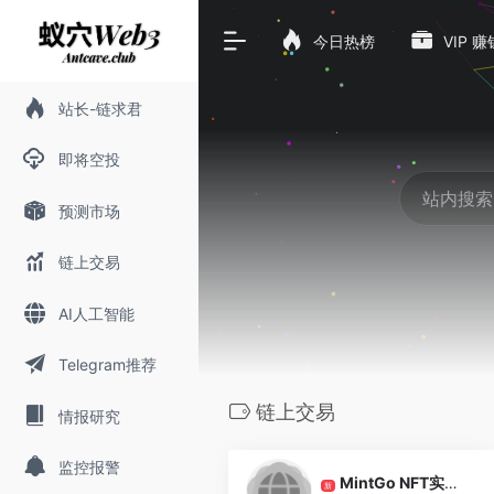
今日热榜
VIP 
站长-链求君
即将空投
预测市场
链上交易
AI人工智能
Telegram推荐
链上交易
情报研究
0
监控报警
MintGo NFT实时铸造情报
新