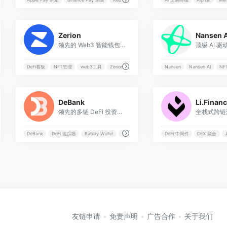
0
Zerion
Nansen
领先的 Web3 智能钱包与多链资产管理看板，一站式追踪、交易及管理您的 DeFi 和 NFT 投资组合。
心化交易所
DeFi看板
NFT管理
web3工具
Zerion
Nansen
Nansen AI
NF
2
DeBank
Li.Finan
领先的多链 DeFi 投资组合跟踪器，支持 Ethereum 和 EVM 链上的资产、NFT 和协议交互分析，提供一站式 Web3 钱包管理和 SocialFi 体验。
rt Money
DeBank
DeFi 追踪器
Rabby Wallet
Web3 社交
DeFi 中间件
DEX 聚合
友链申请
免责声明
广告合作
关于我们