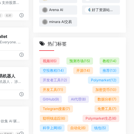
Ondo Perps 支持股票、权益及商品永续期货24/7交易，最高20倍杠杆。基于RWA的永续合约平台，提供流动性与资本效率，媲美传统衍生品交易所。
Arena AI
好了资源站｜Web3与AI实战资源库
货
杠杆
minara AI交易
0
llet
Crypto For Everyone. Join 90M users for a simple, secure, seamless experience in managing, trading, and growing your digital assets.
热门标签
视频
(65)
预测市场
(15)
教程
(14)
空投教程
(14)
开源
(14)
推荐
(13)
0
交易机器人
开发者工具
(12)
Polymarket
(12)
Sigma交易机器人， 涉及到多...
开发工具
(11)
加密货币
(10)
GitHub
(9)
AI代理
(8)
数据分析
(7)
Telegram搜索
(7)
免费工具
(7)
0
聪明钱追踪
(6)
Polymarket生态
(6)
Alph.ai 是一款集 AI 驱动的 Meme 币发现、实时“聪明钱”追踪与极速交易于一体的 Solana 全能交易终端。
科学上网
(6)
自动化
(6)
钱包
(5)
me 币发现
MPC 钱包