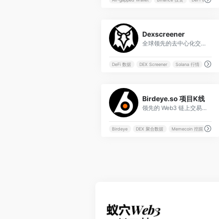
0
Dexscreener
全球领先的去中心化交易所（DEX）实时数据监测与图表分析平台，是寻找土狗币和监控链上异动的必备工具。
DeFi 数据
DEX Screener
Solana 行情
去中
0
Birdeye.so 项目K线
领先的 Web3 链上交易数据聚合平台，专注于实时行情监测、聪明钱（Smart Money）追踪及多链代币分析。
Birdeye
DEX 聚合数据
Memecoin 挖掘
Sma