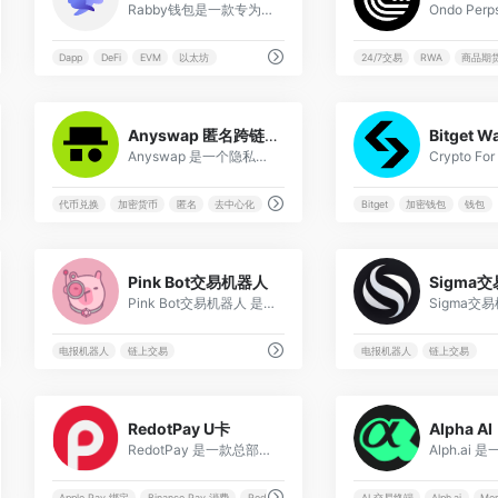
Rabby钱包是一款专为以太坊及所有EVM兼容链设计的游戏级钱包，支持多链资产管理、安全交易与DApp交互，内置防钓鱼与交易模拟功能，提升用户体验。
Dapp
DeFi
EVM
以太坊
24/7交易
RWA
商品期
0
Anyswap 匿名跨链代币兑换
Bitget Wa
Anyswap 是一个隐私优先的跨链代币兑换平台，支持 100 多种代币直接匿名交换，提供多兑、固定汇率和私密交易，无需登录即可使用。
代币兑换
加密货币
匿名
去中心化
Bitget
加密钱包
钱包
0
Pink Bot交易机器人
Sigma
Pink Bot交易机器人 是一个链上交易机器人， 涉及加密货币多链交易， 速度很快 ！
电报机器人
链上交易
电报机器人
链上交易
0
RedotPay U卡
Alpha AI
RedotPay 是一款总部位于香港的加密货币支付应用，提供虚拟和实体 Visa 卡，允许用户直接使用钱包中的加密资产（如 USDT, BTC, ETH 等）在全球数千万家商户及 ATM 机上进行日常消费。
SafePal S1
Apple Pay 绑定
Binance Pay 消费
RedotPay Visa
USDT 卡
AI 交易终端
Alph.ai
Me