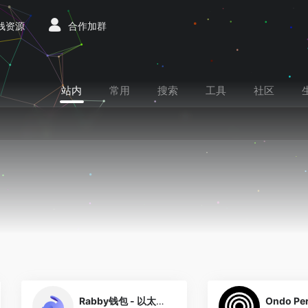
赚钱资源
合作加群
站内
常用
搜索
工具
社区
0
Rabby钱包 - 以太坊与EVM链上钱包