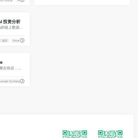
0
 AI 投资分析
顶级 AI 驱动的链上数据分析平台，以 5 亿+ 钱包标签深度追踪“聪明钱（Smart Money）”动态。
T 追踪
Smart Money
0
ce
全栈式跨链聚合协议，通过集成桥接器、DEX 和 DEX 聚合器，为 DApp 和开发者提供一键式跨链流动性与资产交换方案。
Jumper Exchange
LI.FI 协议