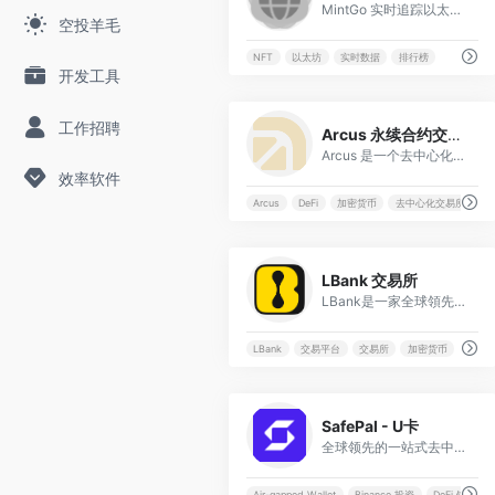
MintGo 实时追踪以太坊、Robinhood 与 Stable 上的 NFT 铸造动态，提供活跃项目、热门榜单及铸造工具，帮助用户快速把握市场机会。
空投羊毛
NFT
以太坊
实时数据
排行榜
开发工具
0
工作招聘
Arcus 永续合约交易所
Arcus 是一个去中心化永续合约交易所，让用户快速交易各类加密资产永续合约，提供低延迟、低手续费和高流动性的链上衍生品交易体验。
效率软件
Arcus
DeFi
加密货币
去中心化交易所
0
LBank 交易所
LBank是一家全球領先的加密貨幣交易所，值得信賴，可用於買賣比特幣、以太坊、MEME等加密貨幣。我們提供安全可靠的現貨和期貨交易服務，並收取最低的費用。
LBank
交易平台
交易所
加密货币
0
SafePal - U卡
全球领先的一站式去中心化加密钱包解决方案，提供硬件与软件多重安全保护。
Air-gapped Wallet
Binance 投资
DeFi 钱包